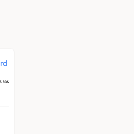
ard
s ses